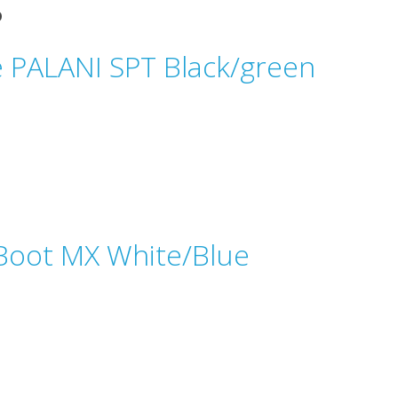
ь
PALANI SPT Black/green
oot MX White/Blue