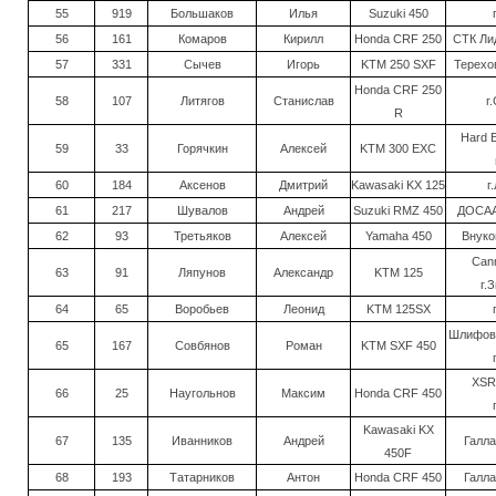
55
919
Большаков
Илья
Suzuki 450
56
161
Комаров
Кирилл
Honda CRF 250
СТК Лид
57
331
Сычев
Игорь
KTM 250 SXF
Терехов
Honda CRF 250
58
107
Литягов
Станислав
г
R
Hard E
59
33
Горячкин
Алексей
KTM 300 EXC
60
184
Аксенов
Дмитрий
Kawasaki KX 125
г
61
217
Шувалов
Андрей
Suzuki RMZ 450
ДОСАА
62
93
Третьяков
Алексей
Yamaha 450
Внуко
Cann
63
91
Ляпунов
Александр
KTM 125
г.
64
65
Воробьев
Леонид
KTM 125SX
Шлифова
65
167
Совбянов
Роман
KTM SXF 450
XSR
66
25
Наугольнов
Максим
Honda CRF 450
Kawasaki KX
67
135
Иванников
Андрей
Галла
450F
68
193
Татарников
Антон
Honda CRF 450
Галла