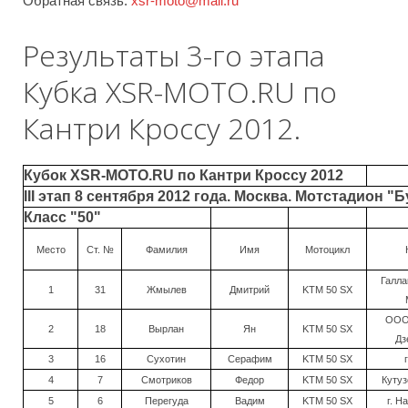
Обратная связь:
xsr-moto@mail.ru
Результаты 3-го этапа
Кубка XSR-MOTO.RU по
Кантри Кроссу 2012.
Кубок XSR-MOTO.RU по Кантри Кроссу 2012
III этап 8 сентября 2012 года. Москва. Мотстадион "
Класс "50"
Место
Ст. №
Фамилия
Имя
Мотоцикл
Галла
1
31
Жмылев
Дмитрий
KTM 50 SX
ООО 
2
18
Вырлан
Ян
KTM 50 SX
Дз
3
16
Сухотин
Серафим
KTM 50 SX
4
7
Смотриков
Федор
KTM 50 SX
Кутуз
5
6
Перегуда
Вадим
KTM 50 SX
г. Н