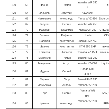
Yamaha WR 250
169
63
Пронин
Роман
г
F
170
64
Болдинов
Дмитрий
Kawasaki
171
66
Немешаев
Александр
Yamaha YZ 450
Endurocr
172
67
Калугин
Сергей
Yamaha WR 450
173
70
Назаров
Владимир
Honda CR 250
СТК Лид
174
72
Эминов
Рафаэль
Honda
СК 
175
74
Шариков
Константин
Suzuki RMZ 450
176
75
Иванов
Константин
KTM 350 SXF
mX-m
177
77
Ермилов
Алексей
Yamaha YZ 450F
личный 
178
78
Малинкин
Роман
Suzuki RMZ 250
179
80
Мадалиев
Артур
Yamaha YZ450F
Liqui 
Honda CRF
180
81
Дудков
Сергей
г
450R
181
82
Маркин
Петр
Suzuki RMZ 250
182
84
Демьянюк
Андрей
Yamaha YZ 250
Yamaha WR
183
85
Герб
Сергей
Путь Д
450F
Yamaha YZ 250
184
88
Крюков
Александр
FRM,
F