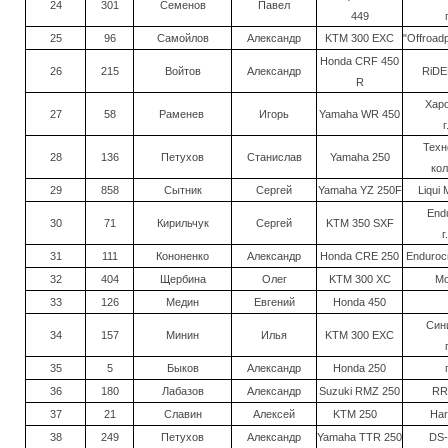
24
301
Семенов
Павел
449
25
96
Самойлов
Александр
KTM 300 EXC
"Offroad
Honda CRF 450
26
215
Войтов
Александр
RiDE
R
Харо
27
58
Раменев
Игорь
Yamaha WR 450
Техн
28
136
Петухов
Станислав
Yamaha 250
ко
29
858
Сытник
Сергей
Yamaha YZ 250F
Liqui 
End
30
71
Кирильчук
Сергей
KTM 350 SXF
г
31
111
Кононенко
Александр
Honda CRE 250
Endurocr
32
404
Щербина
Олег
KTM 300 XC
Мо
33
126
Медин
Евгений
Honda 450
Син
34
157
Минин
Илья
KTM 300 EXC
35
5
Быков
Александр
Honda 250
36
180
Лабазов
Александр
Suzuki RMZ 250
RR
37
21
Славин
Алексей
KTM 250
Ha
38
249
Петухов
Александр
Yamaha TTR 250
DS-