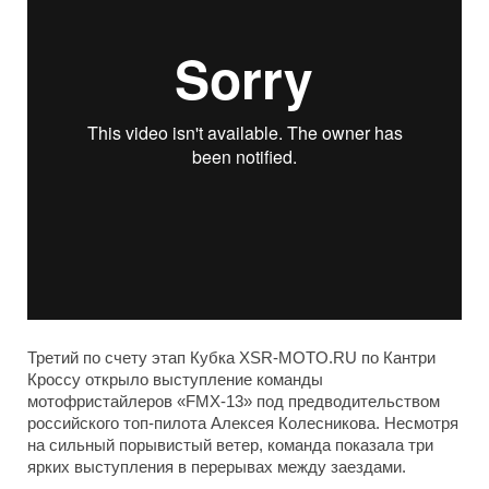
Третий по счету этап Кубка
XSR
-
MOTO
.
RU
по Кантри
Кроссу открыло выступление команды
мотофристайлеров «
FMX
-13» под предводительством
российского топ-пилота Алексея Колесникова. Несмотря
на сильный порывистый ветер, команда показала три
ярких выступления в перерывах между заездами.