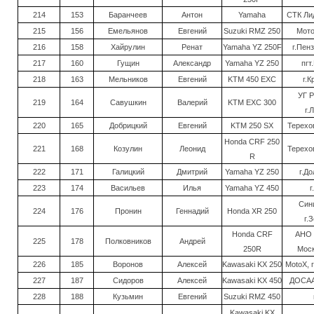
214
153
Баранчеев
Антон
Yamaha
СТК Лид
215
156
Емельянов
Евгений
Suzuki RMZ 250
Мото
216
158
Хайрулин
Ренат
Yamaha YZ 250F
г.Пен
217
160
Гущин
Александр
Yamaha YZ 250
пгт
218
163
Мельников
Евгений
KTM 450 EXC
г.К
УГ Р
219
164
Савушкин
Валерий
KTM EXC 300
г.
220
165
Добрицкий
Евгений
KTM 250 SX
Терехов
Honda CRF 250
221
168
Козулин
Леонид
Терехов
R
222
171
Галицкий
Дмитрий
Yamaha YZ 250
г.Д
223
174
Васильев
Илья
Yamaha YZ 450
г
Син
224
176
Пронин
Геннадий
Honda XR 250
г.
Honda CRF
АНО 
225
178
Полковников
Андрей
250R
Моск
226
185
Воронов
Алексей
Kawasaki KX 250
MotoX, 
227
187
Сидоров
Алексей
Kawasaki KX 450
ДОСАА
228
188
Кузьмин
Евгений
Suzuki RMZ 450
Kawasaki KX