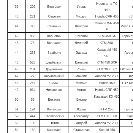
Husqvarna TC
39
202
Бельских
Игорь
449
40
221
Серегин
Михаил
Honda CRF 450
г.
Yamaha WR 450
41
86
Самохин
Дмитрий
МотоХ, 
F
42
968
Дарьевич
Евгений
KTM 450 SX
Терехов
43
76
Беспалов
Дмитрий
KTM 300
Kawasaki 450
44
233
Звайгзне
Эдуард
Галла
KXF
45
520
Щербатых
Валерий
KTM 450 SXF
46
231
Друшляков
Роман
KTM 300 EXC
Offroad 
47
27
Кармалицкий
Максим
Yamaha YZ 250F
Ha
48
244
Симин
Михаил
Honda 450
СТК Ма
49
911
Никоненко
Антон
Honda CRF 450
Kawasaki KX 450
50
55
Бекасов
Виктор
г
F
51
194
Кочеихин
Юрий
KTM 250
Галла
52
444
Столповских
Александр
KTM EXC 300
Can
53
106
Петин
Андрей
Yamaha YZ 250F
г
54
130
Караваев
Станислав
Suzuki 450