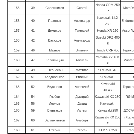
Honda CRM 250
155
39
Сапожников
Сергей
MotoDr
R
Kawasaki KLX
156
40
Пахолик
Александр
Endurocr
250
157
41
Демихов
Тимофей
Honda XR 250
AssonWh
Suzuki DRZ 400
158
42
Васюков
Александр
г
E
159
46
Мазнов
Виталий
Honda CRF 450
Терехов
Yamaha YZ 450
160
47
Коломыцын
Алексей
Master
F
161
49
Юханссон
Маттиас
KTM 350 SXF
162
51
Колдобенков
Евгений
KTM 350
Kawasaki
163
52
Виденеев
Анатолий
Терехов
KXF450
164
54
Глебов
Дмитрий
Kawasaki KX 250
RS-Mo
165
56
Леонов
Давид
Kawasaki
166
59
Буштаков
Артем
Kawasaki 250
ДОСАА
Kawasaki KX 250
г.Жел
167
60
Валиахметов
Альберт
F
ли
168
61
Стерин
Сергей
KTM SX 250
Cann