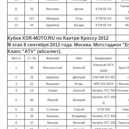
Галла
11
26
Веселов
Артем
KTM 65 SX
12
197
Макаров
Егор
KTM 65 SX
R
13
44
Щербина
Богдан
KTM 65 SX
Мо
Кубок XSR-MOTO.RU по Кантри Кроссу 2012
III этап 8 сентября 2012 года. Москва. Мотстадион "
Класс "ATV" (абсолют).
Место
Ст. №
Фамилия
Имя
Квадроцикл
Kawasaki KFX
1
96
Москальский
Алексей
Sport-A
450R
2
25
Широков
Дмитрий
CAN AM DS 450
3
52
Ващилин
Игорь
BRP DS 450X
г.Москв
4
14
Галкин
Алексей
Yamaha YFZ 450
Ночные 
Yamaha YFZ 450
5
88
Яровой
Валерий
R
6
32
Степкин
Сергей
KTM 505
г.Ма
7
26
Калинин
Владимир
Yamaha YFZ 450
8
47
Мазнов
Виталий
Yamaha YFZ 450
Терехов