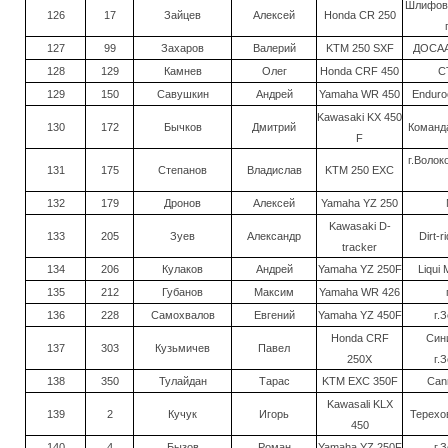
Шлифова
126
17
Зайцев
Алексей
Honda CR 250
127
99
Захаров
Валерий
KTM 250 SXF
ДОСАА
128
129
Камнев
Олег
Honda CRF 450
С
129
150
Савушкин
Андрей
Yamaha WR 450
Enduro
Kawasaki KX 450
130
172
Бычков
Дмитрий
Команда
F
г.Волок
131
175
Степанов
Владислав
KTM 250 EXC
132
179
Дронов
Алексей
Yamaha YZ 250
Kawasaki D-
133
205
Зуев
Александр
Dirt-r
tracker
134
206
Кулаков
Андрей
Yamaha YZ 250F
Liqui 
135
212
Губанов
Максим
Yamaha WR 426
136
228
Самохвалов
Евгений
Yamaha YZ 450F
г.
Honda CRF
Син
137
303
Кузьмичев
Павел
250X
г.
138
350
Тулайдан
Тарас
KTM EXC 350F
Can
Kawasali KLX
139
2
Кучук
Игорь
Терехов
450
140
4
Бызов
Роман
Yamaha YZ 250F
г.