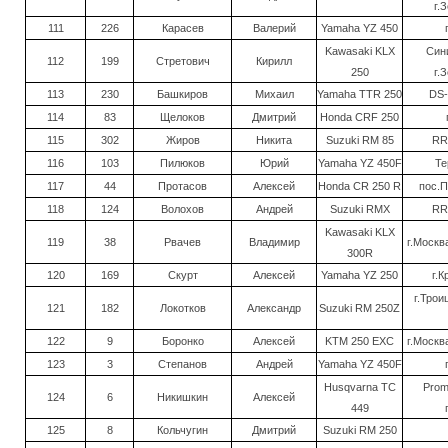
г.
111
226
Карасев
Валерий
Yamaha YZ 450
Kawasaki KLX
Син
112
199
Стретович
Кирилл
250
г.
113
230
Башкиров
Михаил
Yamaha TTR 250
DS-
114
83
Щелоков
Дмитрий
Honda CRF 250
115
302
Жиров
Никита
Suzuki RM 85
RR
116
103
Пилюков
Юрий
Yamaha YZ 450F
Те
117
44
Протасов
Алексей
Honda CR 250 R
пос.
118
124
Волохов
Андрей
Suzuki RMX
RR
Kawasaki KLX
119
38
Рвачев
Владимир
г.Москв
300R
120
169
Скурт
Алексей
Yamaha YZ 250
г.К
г.Трои
121
182
Локотков
Александр
Suzuki RM 250Z
122
9
Боронко
Алексей
KTM 250 EXC
г.Москв
123
3
Степанов
Андрей
Yamaha YZ 450F
Husqvarna TC
Prom
124
6
Никишкин
Алексей
449
125
8
Кольчугин
Дмитрий
Suzuki RM 250