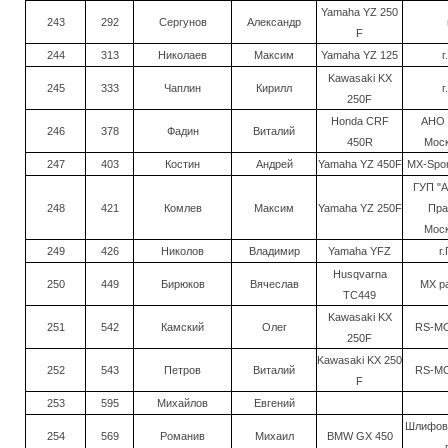
Yamaha YZ 250
243
292
Сергунов
Александр
F
244
313
Николаев
Максим
Yamaha YZ 125
г
Kawasaki KX
245
333
Чаплин
Кирилл
г
250F
Honda CRF
АНО 
246
378
Фадин
Виталий
450R
Моск
247
403
Костин
Андрей
Yamaha YZ 450F
MX-Spor
ГУП "А
248
421
Комлев
Максим
Yamaha YZ 250F
Пра
Моск
249
426
Николов
Владимир
Yamaha YFZ
г
Husqvarna
250
449
Бирюков
Вячеслав
MX pa
TC449
Kawasaki KX
251
542
Камский
Олег
RS-MO
250F
Kawasaki KX 250
252
543
Петров
Виталий
RS-MO
F
253
595
Михайлов
Евгений
Шлифова
254
569
Романив
Михаил
BMW GX 450