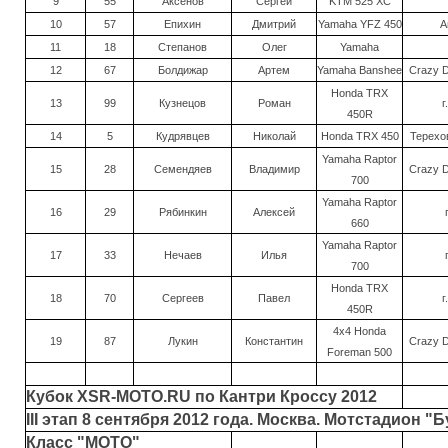
9
55
Аксенов
Сергей
KTM 525 XC
10
57
Епихин
Дмитрий
Yamaha YFZ 450
А
11
18
Степанов
Олег
Yamaha
12
67
Болдижар
Артем
Yamaha Banshee
Crazy D
Honda TRX
13
99
Кузнецов
Роман
г
450R
14
5
Кудрявцев
Николай
Honda TRX 450
Терехов
Yamaha Raptor
15
28
Семендяев
Владимир
Crazy D
700
Yamaha Raptor
16
29
Рябинкин
Алексей
660
Yamaha Raptor
17
33
Нечаев
Илья
700
Honda TRX
18
70
Сергеев
Павел
г
450R
4х4 Honda
19
87
Лукин
Константин
Crazy D
Foreman 500
Кубок XSR-MOTO.RU по Кантри Кроссу 2012
III этап 8 сентября 2012 года. Москва. Мотстадион "
Класс "МОТО"