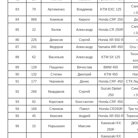
Cann
83
79
Артеменко
Владимир
KTM EXC 125
г.
84
868
Хомяков
Кирилл
Honda CRF 250
До
Cann
85
22
Белов
Александр
Honda CR 250R
г.
86
225
Денисов
Сергей
Honda XR 650 R
г
87
241
Федоров
Александр
Yamaha WR 450
Ось з
Техн
88
62
Васильев
Александр
KTM SX 125
ко
89
128
Пащенко
Вячеслав
BMW 450
RR
90
132
Степин
Дмитрий
KTM 450
Ha
91
177
Черников
Денис
Honda CRF 450
СТК Лид
Suzuki Djebel
Син
92
266
Квардаков
Сергей
250
г.
93
92
Коротаев
Константин
Honda CRF 450
94
166
Слюнков
Павел
Honda CR250R
Три то
95
45
Кекелев
Андрей
Honda XR 650 R
Терехов
Kawasaki KX
ДЮЦ
96
15
Нарышкин
Максим
250F
Kawasaki KX