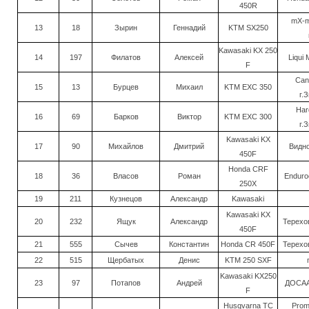
450R
mX-m
13
18
Зырин
Геннадий
KTM SX250
Kawasaki KX 250
14
197
Филатов
Алексей
Liqui 
F
Cann
15
13
Бурцев
Михаил
KTM EXC 350
г.
Har
16
69
Барков
Виктор
KTM EXC 300
г.
Kawasaki KX
17
90
Михайлов
Дмитрий
Видн
450F
Honda CRF
18
36
Власов
Роман
Enduro
250X
19
211
Кузнецов
Александр
Kawasaki
Kawasaki KX
20
232
Ящук
Александр
Терехов
450F
21
555
Сычев
Константин
Honda CR 450F
Терехов
22
515
Щербатых
Денис
KTM 250 SXF
Kawasaki KX250
23
97
Потапов
Андрей
ДОСАА
F
Husqvarna TC
Prom