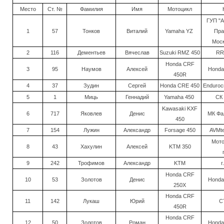
Место
Ст. №
Фамилия
Имя
Мотоцикл
ГУП "А
1
57
Тонков
Виталий
Yamaha YZ
Пра
Моск
2
116
Дементьев
Вячеслав
Suzuki RMZ 450
RR
Honda CRF
3
95
Наумов
Алексей
Honda
450R
4
37
Зудин
Сергей
Honda CRE 450
Endurocr
5
1
Миць
Геннадий
Yamaha 450
СК
Kawasaki KXF
6
717
Яковлев
Денис
МК Фал
450
7
154
Лужин
Александр
Forsage 450
AVMte
Мото
8
43
Хахулин
Алексей
KTM 350
9
242
Трофимов
Александр
KTM
г
Honda CRF
10
53
Золотов
Денис
Honda
250X
Honda CRF
11
142
Лукаш
Юрий
С
450R
Honda CRF
12
50
Золотов
Роман
Honda