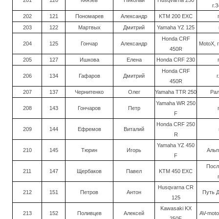
201
120
Князев
Николай
Husqvarna 250
г.
202
121
Пономарев
Александр
KTM 200 EXC
203
122
Мартвых
Дмитрий
Yamaha YZ 125
Honda CRF
204
125
Гончар
Александр
MotoX, 
450R
205
127
Ишкова
Елена
Honda CRF 230
Honda CRF
206
134
Гафаров
Дмитрий
г
450R
207
137
Чернитенко
Олег
Yamaha TTR 250
Рал
Yamaha WR 250
208
143
Гончаров
Петр
F
Honda CRF 250
209
144
Ефремов
Виталий
R
Yamaha YZ 450
210
145
Тюрин
Игорь
Альп
F
Посл
211
147
Щербаков
Павел
KTM 450 EXC
Husqvarna CR
212
151
Петров
Антон
Путь Д
125
Kawasaki KX
213
152
Поливцев
Алексей
AV-moto
250F