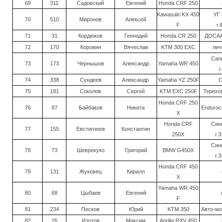
69
311
Садовский
Евгений
Honda CRF 250
Kawasaki KX 450
УГ 
70
510
Миронов
Алексей
F
г.
71
31
Кордюков
Геннадий
Honda CR 250
ДОСАА
72
170
Коровин
Вячеслав
KTM 300 EXC
лич
Cann
73
173
Чернышов
Александр
Yamaha WR 450
г
74
338
Сундеев
Александр
Yamaha YZ 250F
С
75
181
Соколов
Сергей
KTM EXC 250F
Терехов
Honda CRF 250
76
87
Байбаков
Никита
Endurocr
X
Honda CRF
Син
77
155
Евстигнеев
Константин
250X
г.
Син
78
73
Шеврекуко
Григорий
BMW G450X
г.
Honda CRF 450
79
131
Жуковец
Кирилл
X
Yamaha WR 450
80
68
Цыбаев
Евгений
F
81
234
Песков
Юрий
KTM 350
Авто-мо
82
26
Изотов
Максим
Aprilia RXV 450