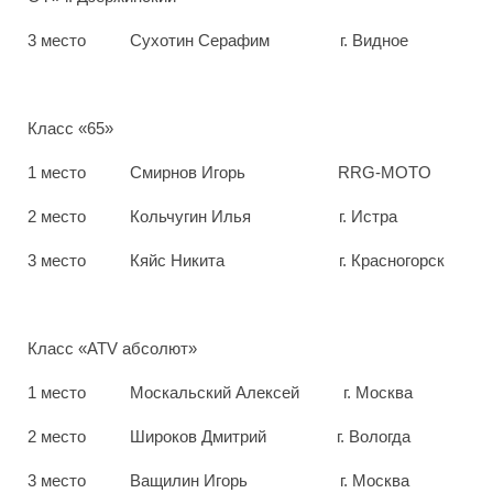
3 место Сухотин Серафим г. Видное
Класс «65»
1 место Смирнов Игорь
RRG
-
MOTO
2 место Кольчугин Илья г. Истра
3 место Кяйс Никита г. Красногорск
Класс «
ATV
абсолют»
1 место Москальский Алексей г. Москва
2 место Широков Дмитрий г. Вологда
3 место Ващилин Игорь г. Москва