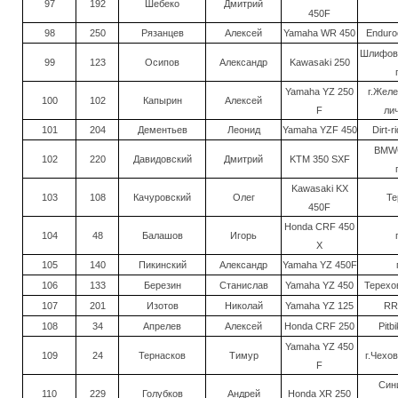
97
192
Шебеко
Дмитрий
450F
98
250
Рязанцев
Алексей
Yamaha WR 450
Enduro
Шлифова
99
123
Осипов
Александр
Kawasaki 250
Yamaha YZ 250
г.Жел
100
102
Капырин
Алексей
F
ли
101
204
Дементьев
Леонид
Yamaha YZF 450
Dirt-r
BMW
102
220
Давидовский
Дмитрий
KTM 350 SXF
Kawasaki KX
103
108
Качуровский
Олег
Те
450F
Honda CRF 450
104
48
Балашов
Игорь
X
105
140
Пикинский
Александр
Yamaha YZ 450F
106
133
Березин
Станислав
Yamaha YZ 450
Терехов
107
201
Изотов
Николай
Yamaha YZ 125
RR
108
34
Апрелев
Алексей
Honda CRF 250
Pitb
Yamaha YZ 450
109
24
Тернасков
Тимур
г.Чехов
F
Син
110
229
Голубков
Андрей
Honda XR 250