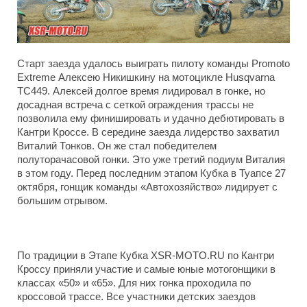
Старт заезда удалось выиграть пилоту команды
Promoto
Extreme
Алексею Никишкину на мотоцикле
Husqvarna
TC
449. Алексей долгое время лидировал в гонке, но
досадная встреча с сеткой ограждения трассы не
позволила ему финишировать и удачно дебютировать в
Кантри Кроссе. В середине заезда лидерство захватил
Виталий Тонков. Он же стал победителем
полуторачасовой гонки. Это уже третий подиум Виталия
в этом году. Перед последним этапом Кубка в Туапсе 27
октября, гонщик команды «Автохозяйство» лидирует с
большим отрывом.
По традиции в Этапе Кубка
XSR
-
MOTO
.
RU
по Кантри
Кроссу приняли участие и самые юные мотогонщики в
классах «50» и «65». Для них гонка проходила по
кроссовой трассе. Все участники детских заездов