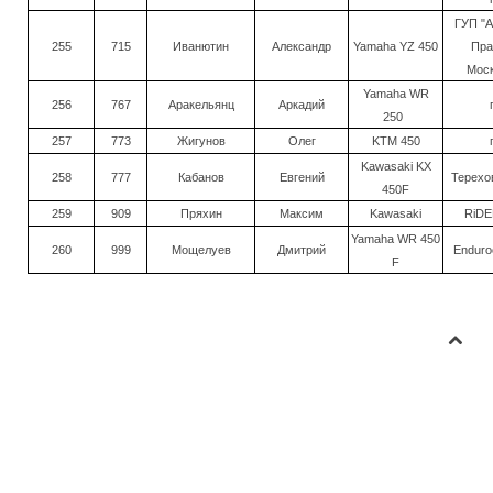
ГУП "А
255
715
Иванютин
Александр
Yamaha YZ 450
Пра
Моск
Yamaha WR
256
767
Аракельянц
Аркадий
250
257
773
Жигунов
Олег
KTM 450
Kawasaki KX
258
777
Кабанов
Евгений
Терехов
450F
259
909
Пряхин
Максим
Kawasaki
RiDE
Yamaha WR 450
260
999
Мощелуев
Дмитрий
Enduro
F