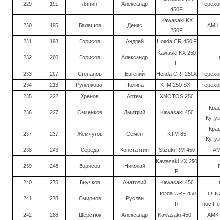
229
191
Ляпин
Александр
Терехов
450F
Kawasaki KX
230
195
Балашов
Денис
АМК 
250F
231
198
Борисов
Андрей
Honda CR 450 F
Kawaski KX 250
232
200
Борисов
Александр
F
233
207
Степанов
Евгений
Honda CRF250X
Терехов
234
213
Руленкова
Полина
KTM 250 SXF
Терехов
235
222
Хренов
Артем
XMOTOS 250
Кра
236
227
Семенков
Дмитрий
Kawasaki 450
Кутуз
Кра
237
237
Жемчугов
Семен
KTM 85
Кутуз
238
243
Середа
Константин
Suzuki RM 450
АМ
Kawasaki KX 250
239
248
Борисов
Николай
F
240
275
Внучков
Анатолий
Kawasaki 450
Honda CRF 450
ОНО
241
278
Смирнов
Руслан
R
пос.Пе
242
288
Шерстюк
Александр
Kawasaki 450 F
АМК 