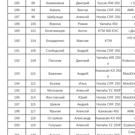
185
89
Кожевников
Дмитрий
Suzuki RM 250
г.
186
94
Коваль
Виктор
Honda CRF 250
АМК 
187
98
Шабульдо
Алексей
Honda CRF 250
г
188
100
Ворона
Роман
Yamaha 450
189
101
Колетвинцев
Антон
KTM 400 EXC
г.Д
mX-m
190
104
Бондаренко
Максим
KTM
191
105
Слободский
Андрей
Honda CRF 450
Yamaha WR 250
192
109
Пахолик
Дмитрий
Endurocr
F
Kawasaki KX 250
193
110
Баженин
Андрей
MotoDri
F
194
112
Козлов
Илья
Honda CRF 250
MotoDri
195
113
Молчанов
Алексей
Yamaha YZ 450F
196
114
Жестовский
Юрий
Honda CRF 250
MotoDri
197
115
Шевля
Андрей
Honda CRF 250
198
117
Ярыгин
Алексей
Kawasaki 450
АМК 
199
118
Остряков
Александр
Kawasaki KX 450
200
119
Голушко
Алексей
Yamaha YZ 250F
Explozi
Син